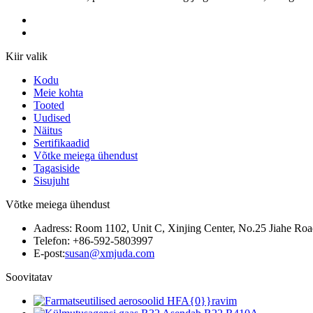
Kiir valik
Kodu
Meie kohta
Tooted
Uudised
Näitus
Sertifikaadid
Võtke meiega ühendust
Tagasiside
Sisujuht
Võtke meiega ühendust
Aadress: Room 1102, Unit C, Xinjing Center, No.25 Jiahe Road
Telefon: +86-592-5803997
E-post:
susan@xmjuda.com
Soovitatav