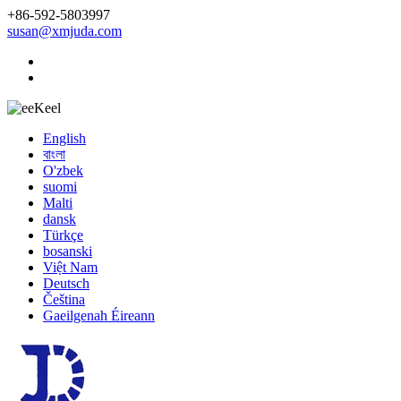
+86-592-5803997
susan@xmjuda.com
Keel
English
বাংলা
O'zbek
suomi
Malti
dansk
Türkçe
bosanski
Việt Nam
Deutsch
Čeština
Gaeilgenah Éireann