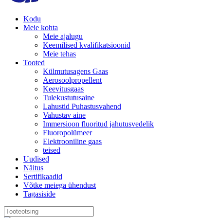
Kodu
Meie kohta
Meie ajalugu
Keemilised kvalifikatsioonid
Meie tehas
Tooted
Külmutusagens Gaas
Aerosoolpropellent
Keevitusgaas
Tulekustutusaine
Lahustid Puhastusvahend
Vahustav aine
Immersioon fluoritud jahutusvedelik
Fluoropolümeer
Elektrooniline gaas
teised
Uudised
Näitus
Sertifikaadid
Võtke meiega ühendust
Tagasiside