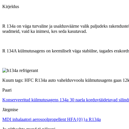
Kirjeldus
R 134a on väga turvaline ja usaldusväärne valik paljudeks rakendusteks.
seadmeid, vaid ka inimesi, kes seda kasutavad.
R 134A külmutusagens on keemiliselt väga stabiilne, tagades erakords
Kuum tags: HFC R134a auto vahelduvvoolu külmutusagens gaas 12kg 13
Paari
Konserveeritud külmutusagens 134a 30 naela korduvtäidetavad silin
Järgmise
MDI inhalaatori aerosoolpropellent HFA{0}}a R134a