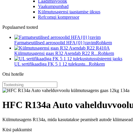
Laadimisvoolik
Vaakumpumbad
Külmutusagensi taastamise üksus
Refcomqi kompressor
Populaarsed tooted
Farmatseutilised aerosoolid HFA{0}}ravim
Rohkem
Külmutusagensi gaas R32 Asendab R22 R...
Rohkem
UL sertifikaadiga FK 5 1 12 tulekustu...
Rohkem
Otsi hotelle
HFC R134a Auto vahelduvvoolu
Külmutusagens R134a, mida kasutatakse peamiselt autode kliimaseadm
Küsi pakkumist