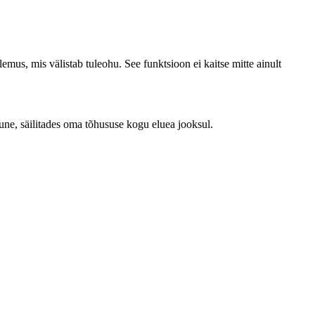
emus, mis välistab tuleohu. See funktsioon ei kaitse mitte ainult
une, säilitades oma tõhususe kogu eluea jooksul.