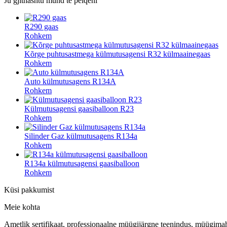
Ju gjithashtu mund të pëlqeni
R290 gaas
Rohkem
Kõrge puhtusastmega külmutusagensi R32 külmaainegaas
Rohkem
Auto külmutusagens R134A
Rohkem
Külmutusagensi gaasiballoon R23
Rohkem
Silinder Gaz külmutusagens R134a
Rohkem
R134a külmutusagensi gaasiballoon
Rohkem
Küsi pakkumist
Meie kohta
Ametlik sertifikaat, professionaalne müügijärgne teenindus, müügimaht