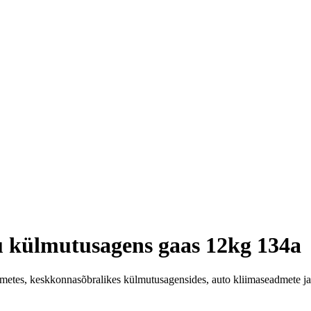
 külmutusagens gaas 12kg 134a
etes, keskkonnasõbralikes külmutusagensides, auto kliimaseadmete ja