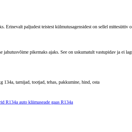
 Erinevalt paljudest teistest külmutusagensidest on sellel mittesüttiv ol
e jahutusvõime pikemaks ajaks. See on uskumatult vastupidav ja ei lag
4a, tarnijad, tootjad, tehas, pakkumine, hind, osta
drid R134a auto kliimaseade gaas R134a