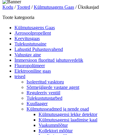
Kodu
/
Tooted
/
Külmutusagens Gaas
/ Üksikasjad
Toote kategooria
Külmutusagens Gaas
Aerosoolpropellent
Keevitusgaas
Tulekustutusaine
Lahustid Puhastusvahend
Vahustav aine
Immersioon fluoritud jahutusvedelik
Fluoropolümeer
Elektrooniline gaas
teised
Isoleeritud vasktoru
Sõrmejälgede vastane agent
Reguleeriv ventiil
Tulekustutustarbed
Kuullaager
Külmutusseadmed ja nende osad
Külmutusagensi lekke detektor
Külmutusagensi laadimise kaal
Vaakummõõtur
Kollektori mõõtur